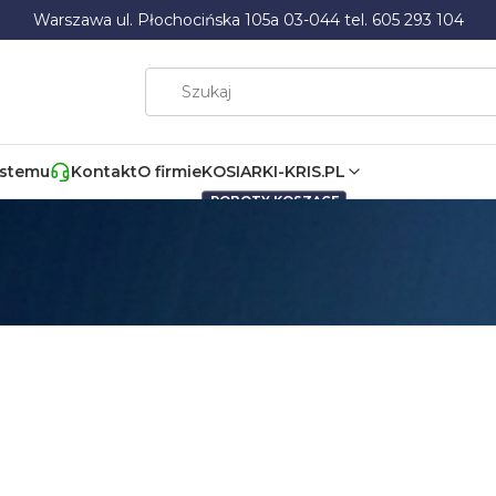
Warszawa ul. Płochocińska 105a 03-044 tel. 605 293 104
ystemu
Kontakt
O firmie
KOSIARKI-KRIS.PL
ROBOTY KOSZĄCE