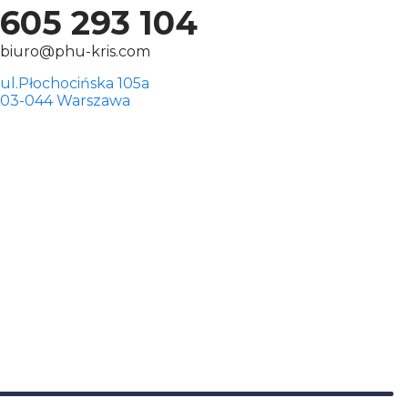
605 293 104
biuro@phu-kris.com
ul.Płochocińska 105a
03-044 Warszawa