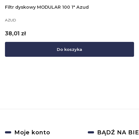
Filtr dyskowy MODULAR 100 1" Azud
PRODUCENT
AZUD
Cena
38,01 zł
Do koszyka
Linki w stopce
Moje konto
BĄDŹ NA BI