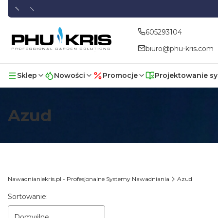
605293104
biuro@phu-kris.com
Sklep
Nowości
Promocje
Projektowanie s
Azud
Nawadnianiekris.pl - Profesjonalne Systemy Nawadniania
Azud
Lista produktów
Sortowanie:
Domyślne