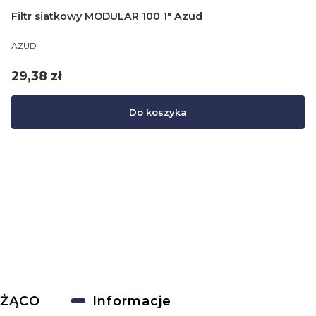
Filtr siatkowy MODULAR 100 1" Azud
PRODUCENT
AZUD
Cena
29,38 zł
Do koszyka
EŻĄCO
Informacje