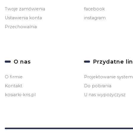
Twoje zamówienia
facebook
Ustawienia konta
instagram
Przechowalnia
O nas
Przydatne lin
O firmie
Projektowanie system
Kontakt
Do pobrania
kosiarki-kris.pl
U nas wypożyczysz