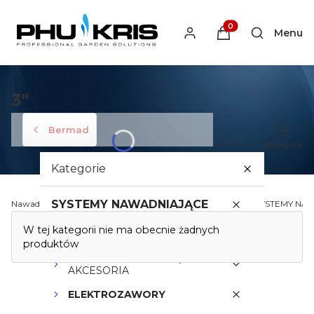
Produkty w koszyku
Menu
Otwórz wys
3"
Bermad
Kategorie
Kategorie
SYSTEMY NAWADNIAJĄCE
Nawadnianiekris.pl - Profesjonalne Systemy Nawadniania
SYSTEMY NA
Lista produktów
W tej kategorii nie ma obecnie żadnych
STEROWNIKI
produktów
PRZEWODY STERUJĄCE I
AKCESORIA
ELEKTROZAWORY