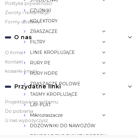
STUDZIENKI
Polityka prywatności
CZUJNIKI
Zwroty i reklamacje
KOLEKTORY
Formy dostawy
ZRASZACZE
O nas
FILTRY
LINIE KROPLUJĄCE
O firmie
Kontakt
RURY PE
kosiarki-kris.pl
RURY HDPE
ZRASZACZE POLOWE
Przydatne linki
TAŚMY KROPLUJĄCE
Projektowanie systemu
LAY-FLAT
Do pobrania
Mikrozraszacze
U nas wypożyczysz
DOZOWNIKI DO NAWOZÓW
DEKORACYJNE PUNKTY POBORU