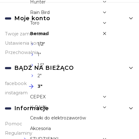
Hunter
Rain Bird
Linki w stopce
Moje konto
Toro
Bermad
Twoje zamówienia
Ustawienia konta
1/2"
Przechowalnia
1"
1,5"
BĄDŹ NA BIEŻĄCO
2"
facebook
3"
instagram
CEPEX
K-RAIN
Informacje
Cewki do elektrozaworów
Pomoc
Akcesoria
Regulaminy