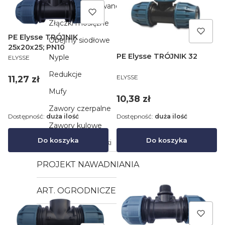
Złączki ocynkowane
Złączki mosiężne
PE Elysse TRÓJNIK
Obejmy siodłowe
25x20x25; PN10
PRODUCENT
PE Elysse TRÓJNIK 32
Nyple
ELYSSE
Redukcje
PRODUCENT
ELYSSE
Cena
11,27 zł
Mufy
Cena
10,38 zł
Zawory czerpalne
Dostępność:
duża ilość
Dostępność:
duża ilość
Zawory kulowe
Do koszyka
Do koszyka
Wkładki i Nakrętki
PROJEKT NAWADNIANIA
ART. OGRODNICZE
POMPY