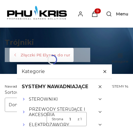
Produkty w koszyku
Menu
Otwórz wys
Trójniki
Złączki PE Elysse do rur
Kategorie
Kategorie
SYSTEMY NAWADNIAJĄCE
Nawadnianiekris.pl - Profesjonalne Systemy Nawadniania
SYSTEMY NA
Lista produktów
Sortowanie:
STEROWNIKI
Domyślne
PRZEWODY STERUJĄCE I
AKCESORIA
Strona
z 1
ELEKTROZAWORY