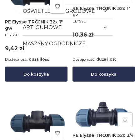
PE Elysse TRÓJNIK 32x 1"
OŚWIETLENIA OGRODOWE
gz
PRODUCENT
ELYSSE
PE Elysse TRÓJNIK 32x 1"
ART. GUMOWE
gw
Cena
PRODUCENT
10,36 zł
ELYSSE
MASZYNY OGRODNICZE
Cena
9,42 zł
Dostępność:
duża ilość
Dostępność:
duża ilość
Do koszyka
Do koszyka
PE Elysse TRÓJNIK 32x 3/4