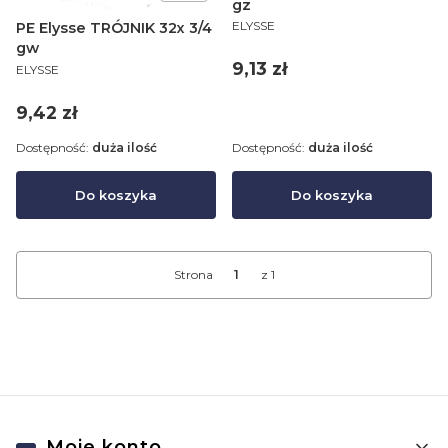
gz
PRODUCENT
ELYSSE
PE Elysse TRÓJNIK 32x 3/4
gw
Cena
PRODUCENT
9,13 zł
ELYSSE
Cena
9,42 zł
Dostępność:
duża ilość
Dostępność:
duża ilość
Do koszyka
Do koszyka
Strona
z 1
Linki w stopce
Moje konto