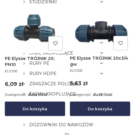
STUDZIENKI
CZUJNIKI
KOLEKTORY
ZRASZACZE
FILTRY
LINIE KROPLUJĄCE
PE Elysse TRÓJNIK 20x3/4
PE Elysse TRÓJNIK 20;
RURY PE
gw
PN10
PRODUCENT
PRODUCENT
ELYSSE
ELYSSE
RURY HDPE
Cena
5,63 zł
Cena
6,09 zł
ZRASZACZE POLOWE
TAŚMY KROPLUJĄCE
Dostępność:
duża ilość
Dostępność:
duża ilość
LAY-FLAT
Do koszyka
Do koszyka
Mikrozraszacze
DOZOWNIKI DO NAWOZÓW