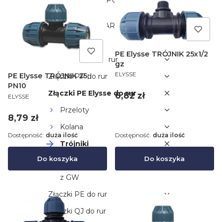
DEKORACYJNE PUNKTY POBORU
WODY
EMITERY,KAPILARY,KROPLOSPŁYWY
ZŁĄCZKI
PE Elysse TRÓJNIK 25x1/2
Złączki QLOK do rur
gz
PRODUCENT
ELYSSE
PE Elysse TRÓJNIK 25;
Złączki PP do rur
PN10
Złączki PE Elysse do rur
Cena
6,82 zł
PRODUCENT
ELYSSE
Przeloty
Cena
8,79 zł
Kolana
Dostępność:
duża ilość
Dostępność:
duża ilość
Trójniki
Do koszyka
Do koszyka
z GZ
z GW
Złączki PE do rur
Złączki QJ do rur