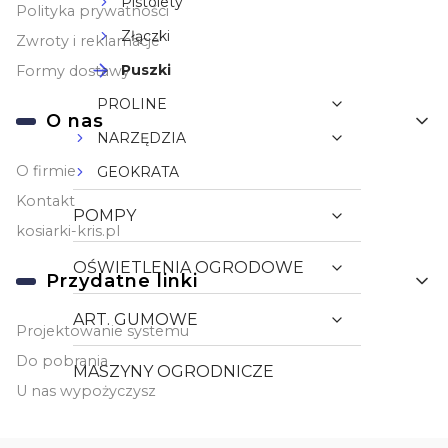
Pistolety
Polityka prywatności
Złączki
Zwroty i reklamacje
Puszki
Formy dostawy
PROLINE
O nas
NARZĘDZIA
O firmie
GEOKRATA
Kontakt
POMPY
kosiarki-kris.pl
OŚWIETLENIA OGRODOWE
Przydatne linki
ART. GUMOWE
Projektowanie systemu
Do pobrania
MASZYNY OGRODNICZE
U nas wypożyczysz