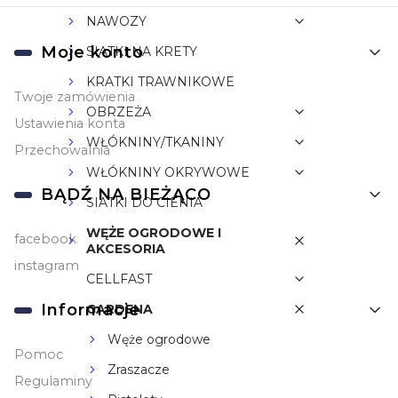
NAWOZY
Linki w stopce
Moje konto
SIATKI NA KRETY
KRATKI TRAWNIKOWE
Twoje zamówienia
OBRZEŻA
Ustawienia konta
WŁÓKNINY/TKANINY
Przechowalnia
WŁÓKNINY OKRYWOWE
BĄDŹ NA BIEŻĄCO
SIATKI DO CIENIA
WĘŻE OGRODOWE I
facebook
AKCESORIA
instagram
CELLFAST
Informacje
GARDENA
Węże ogrodowe
Pomoc
Zraszacze
Regulaminy