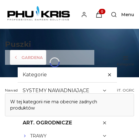
Produkty w koszyku
Menu
Otwórz wys
Puszki
GARDENA
Kategorie
Kategorie
SYSTEMY NAWADNIAJĄCE
Nawadnianiekris.pl - Profesjonalne Systemy Nawadniania
ART. OGROD
Lista produktów
W tej kategorii nie ma obecnie żadnych
PROJEKT NAWADNIANIA
produktów
ART. OGRODNICZE
TRAWY