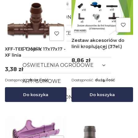
Wkładki i Nakrętki
PROJEKT NAWADNIANIA
ART. OGRODNICZE
Zestaw akcesoriów do
linii kroplującej (37el.)
XFF-TEE Trójnik 17x17x17 -
POMPY
XF linia
Cena
8,86 zł
OŚWIETLENIA OGRODOWE
Cena
3,38 zł
Dostępność:
duża ilość
Dostępność:
duża ilość
ART. GUMOWE
Do koszyka
Do koszyka
MASZYNY OGRODNICZE