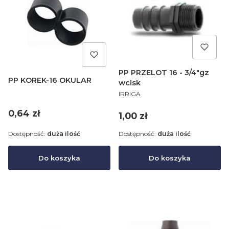
PP PRZELOT 16 - 3/4"gz
PP KOREK-16 OKULAR
wcisk
PRODUCENT
IRRIGA
Cena
0,64 zł
Cena
1,00 zł
Dostępność:
duża ilość
Dostępność:
duża ilość
Do koszyka
Do koszyka