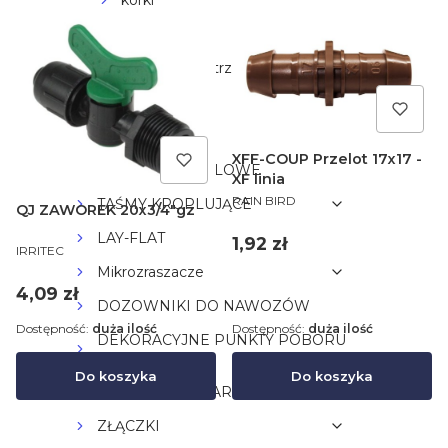
korki
zaworki
Zawory odpowietrzające
RURY PE
RURY HDPE
XFF-COUP Przelot 17x17 -
ZRASZACZE POLOWE
XF linia
PRODUCENT
RAIN BIRD
TAŚMY KROPLUJĄCE
QJ ZAWOREK 20x3/4"gz
LAY-FLAT
Cena
1,92 zł
PRODUCENT
IRRITEC
Mikrozraszacze
Cena
4,09 zł
DOZOWNIKI DO NAWOZÓW
Dostępność:
duża ilość
Dostępność:
duża ilość
DEKORACYJNE PUNKTY POBORU
WODY
Do koszyka
Do koszyka
EMITERY,KAPILARY,KROPLOSPŁYWY
ZŁĄCZKI