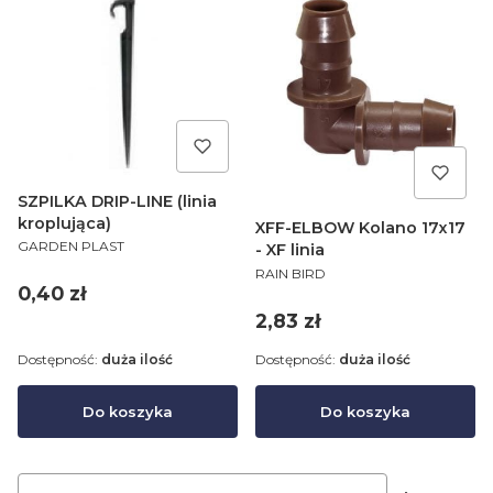
SZPILKA DRIP-LINE (linia
kroplująca)
XFF-ELBOW Kolano 17x17
PRODUCENT
GARDEN PLAST
- XF linia
PRODUCENT
RAIN BIRD
Cena
0,40 zł
Cena
2,83 zł
Dostępność:
duża ilość
Dostępność:
duża ilość
Do koszyka
Do koszyka