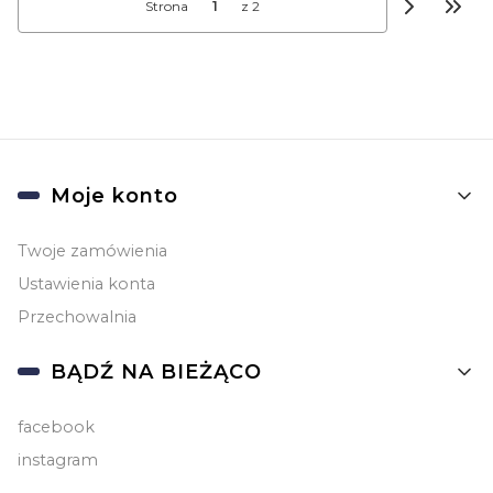
Strona
z 2
Przej
Linki w stopce
Moje konto
Twoje zamówienia
Ustawienia konta
Przechowalnia
BĄDŹ NA BIEŻĄCO
facebook
instagram