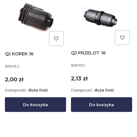
QJ PRZELOT 16
QJ KOREK 16
PRODUCENT
PRODUCENT
IRRITEC
IRRITEC
Cena
2,13 zł
Cena
2,00 zł
Dostępność:
duża ilość
Dostępność:
duża ilość
Do koszyka
Do koszyka