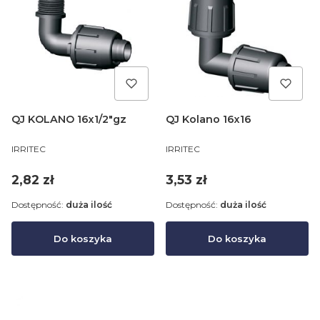
QJ KOLANO 16x1/2"gz
QJ Kolano 16x16
PRODUCENT
PRODUCENT
IRRITEC
IRRITEC
Cena
Cena
2,82 zł
3,53 zł
Dostępność:
duża ilość
Dostępność:
duża ilość
Do koszyka
Do koszyka