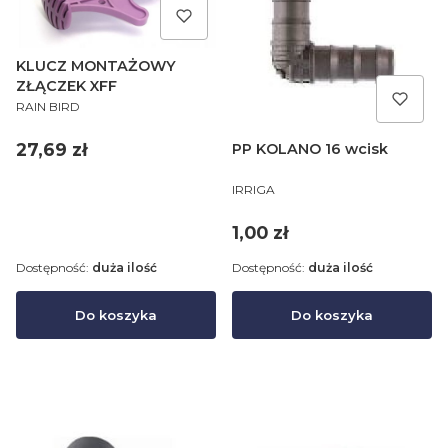
KLUCZ MONTAŻOWY
ZŁĄCZEK XFF
PRODUCENT
RAIN BIRD
Cena
27,69 zł
PP KOLANO 16 wcisk
PRODUCENT
IRRIGA
Cena
1,00 zł
Dostępność:
duża ilość
Dostępność:
duża ilość
Do koszyka
Do koszyka