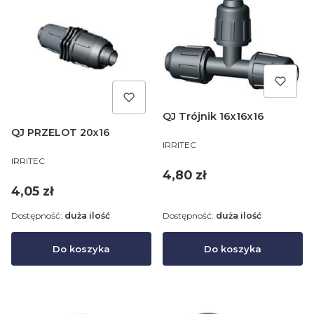
QJ Trójnik 16x16x16
QJ PRZELOT 20x16
PRODUCENT
IRRITEC
PRODUCENT
IRRITEC
Cena
4,80 zł
Cena
4,05 zł
Dostępność:
duża ilość
Dostępność:
duża ilość
Do koszyka
Do koszyka