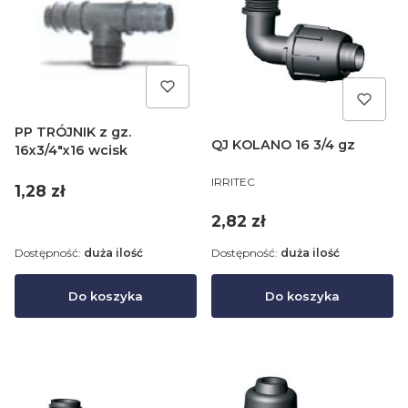
PP TRÓJNIK z gz.
QJ KOLANO 16 3/4 gz
16x3/4"x16 wcisk
PRODUCENT
IRRITEC
Cena
1,28 zł
Cena
2,82 zł
Dostępność:
duża ilość
Dostępność:
duża ilość
Do koszyka
Do koszyka