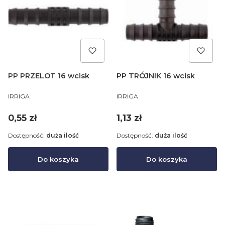
PP PRZELOT 16 wcisk
PP TRÓJNIK 16 wcisk
PRODUCENT
PRODUCENT
IRRIGA
IRRIGA
Cena
Cena
0,55 zł
1,13 zł
Dostępność:
duża ilość
Dostępność:
duża ilość
Do koszyka
Do koszyka