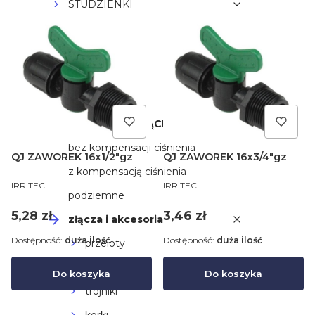
STUDZIENKI
CZUJNIKI
KOLEKTORY
ZRASZACZE
FILTRY
LINIE KROPLUJĄCE
bez kompensacji ciśnienia
QJ ZAWOREK 16x1/2"gz
QJ ZAWOREK 16x3/4"gz
z kompensacją ciśnienia
PRODUCENT
PRODUCENT
IRRITEC
IRRITEC
podziemne
Cena
Cena
5,28 zł
3,46 zł
złącza i akcesoria
Dostępność:
duża ilość
Dostępność:
duża ilość
przeloty
kolanka
Do koszyka
Do koszyka
trójniki