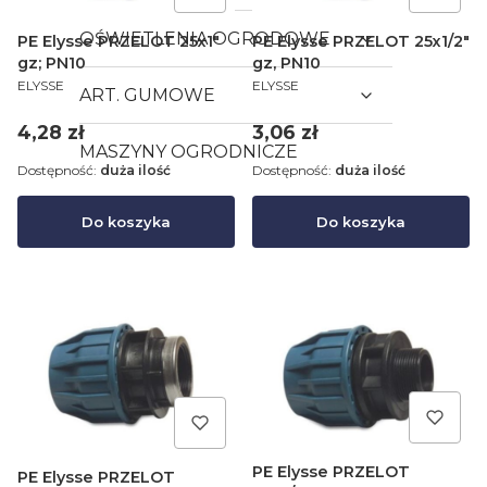
OŚWIETLENIA OGRODOWE
PE Elysse PRZELOT 25x1"
PE Elysse PRZELOT 25x1/2"
gz; PN10
gz, PN10
PRODUCENT
PRODUCENT
ELYSSE
ELYSSE
ART. GUMOWE
Cena
Cena
4,28 zł
3,06 zł
MASZYNY OGRODNICZE
Dostępność:
duża ilość
Dostępność:
duża ilość
Do koszyka
Do koszyka
PE Elysse PRZELOT
PE Elysse PRZELOT