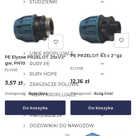
STUDZIENKI
CZUJNIKI
KOLEKTORY
ZRASZACZE
FILTRY
LINIE KROPLUJĄCE
PE PRZELOT 63 x 2''gz
PE Elysse PRZELOT 25x1/2"
gw, PN10
RURY PE
PRODUCENT
ELYSSE
PRODUCENT
ELYSSE
RURY HDPE
Cena
12,16 zł
Cena
3,57 zł
ZRASZACZE POLOWE
Dostępność:
duża ilość
Dostępność:
duża ilość
TAŚMY KROPLUJĄCE
LAY-FLAT
Do koszyka
Do koszyka
Mikrozraszacze
DOZOWNIKI DO NAWOZÓW