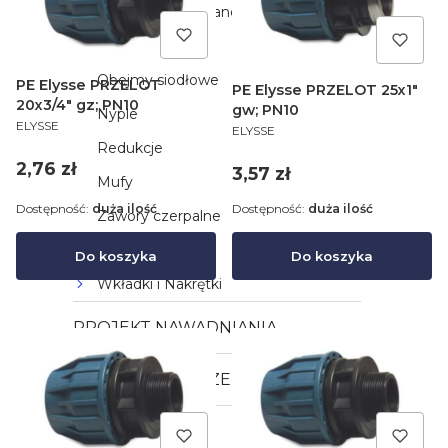
Złączki ocynkowane
Złączki mosiężne
Obejmy siodłowe
PE Elysse PRZELOT
PE Elysse PRZELOT 25x1"
20x3/4" gz; PN10
gw; PN10
Nyple
PRODUCENT
ELYSSE
PRODUCENT
ELYSSE
Redukcje
Cena
2,76 zł
Cena
3,57 zł
Mufy
Dostępność:
duża ilość
Dostępność:
duża ilość
Zawory czerpalne
Zawory kulowe
Do koszyka
Do koszyka
Wkładki i Nakrętki
PROJEKT NAWADNIANIA
ART. OGRODNICZE
POMPY