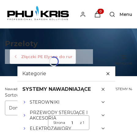
Produkty w koszyku
Menu
Otwórz wys
Przeloty
Złączki PE Elysse do rur
Kategorie
Kategorie
SYSTEMY NAWADNIAJĄCE
Nawadnianiekris.pl - Profesjonalne Systemy Nawadniania
SYSTEMY NA
Lista produktów
Sortowanie:
STEROWNIKI
Domyślne
PRZEWODY STERUJĄCE I
AKCESORIA
Strona
z 1
ELEKTROZAWORY