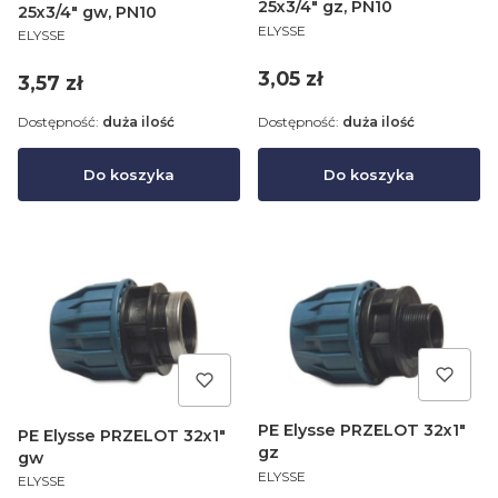
25x3/4" gz, PN10
25x3/4" gw, PN10
PRODUCENT
ELYSSE
PRODUCENT
ELYSSE
Cena
3,05 zł
Cena
3,57 zł
Dostępność:
duża ilość
Dostępność:
duża ilość
Do koszyka
Do koszyka
PE Elysse PRZELOT 32x1"
PE Elysse PRZELOT 32x1"
gz
gw
PRODUCENT
ELYSSE
PRODUCENT
ELYSSE