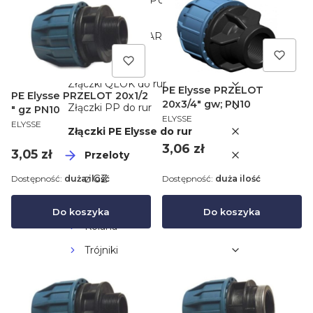
DEKORACYJNE PUNKTY POBORU
WODY
EMITERY,KAPILARY,KROPLOSPŁYWY
ZŁĄCZKI
Złączki QLOK do rur
PE Elysse PRZELOT
PE Elysse PRZELOT 20x1/2
20x3/4" gw; PN10
Złączki PP do rur
" gz PN10
PRODUCENT
ELYSSE
PRODUCENT
ELYSSE
Złączki PE Elysse do rur
Cena
3,06 zł
Cena
3,05 zł
Przeloty
z GZ
Dostępność:
duża ilość
Dostępność:
duża ilość
z GW
Do koszyka
Do koszyka
Kolana
Trójniki
Złączki PE do rur
Złączki QJ do rur