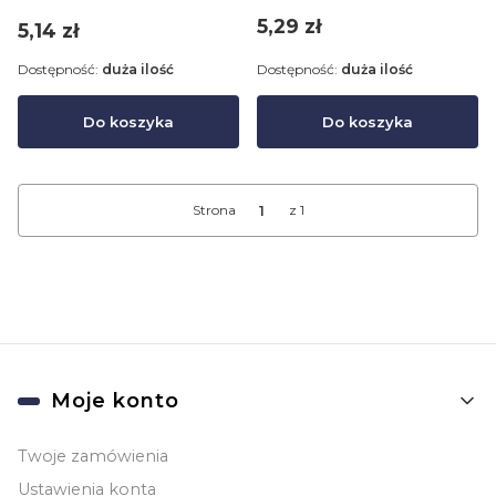
Cena
5,29 zł
Cena
5,14 zł
Dostępność:
duża ilość
Dostępność:
duża ilość
Do koszyka
Do koszyka
Strona
z 1
Linki w stopce
Moje konto
Twoje zamówienia
Ustawienia konta