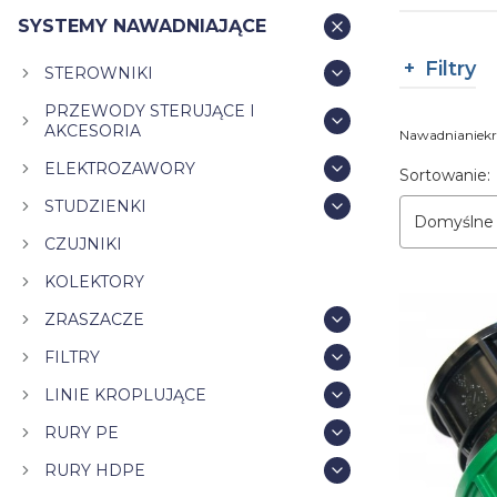
SYSTEMY NAWADNIAJĄCE
Filtry
STEROWNIKI
PRZEWODY STERUJĄCE I
Koniec filt
AKCESORIA
Nawadnianiekri
ELEKTROZAWORY
Lista pr
Sortowanie:
STUDZIENKI
Domyślne
CZUJNIKI
KOLEKTORY
ZRASZACZE
FILTRY
LINIE KROPLUJĄCE
RURY PE
RURY HDPE