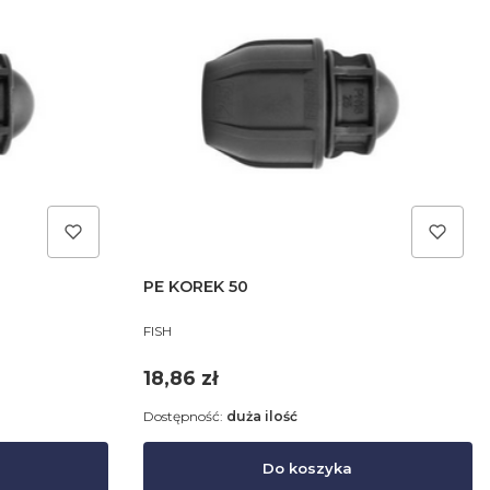
PE KOREK 50
PRODUCENT
FISH
Cena
18,86 zł
Dostępność:
duża ilość
Do koszyka