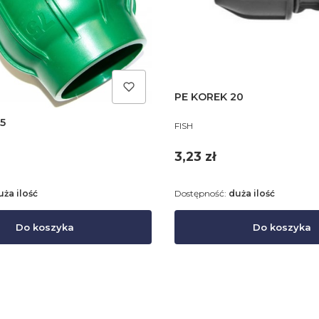
PE KOREK 20
5
PRODUCENT
FISH
Cena
3,23 zł
uża ilość
Dostępność:
duża ilość
Do koszyka
Do koszyka