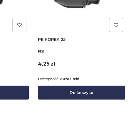
PE KOREK 25
PRODUCENT
FISH
Cena
4,25 zł
Dostępność:
duża ilość
Do koszyka