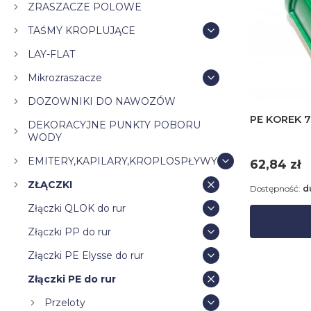
ZRASZACZE POLOWE
TAŚMY KROPLUJĄCE
LAY-FLAT
Mikrozraszacze
DOZOWNIKI DO NAWOZÓW
PE KOREK 7
DEKORACYJNE PUNKTY POBORU
WODY
EMITERY,KAPILARY,KROPLOSPŁYWY
Cena
62,84 zł
ZŁĄCZKI
Dostępność:
d
Złączki QLOK do rur
Złączki PP do rur
Złączki PE Elysse do rur
Złączki PE do rur
Przeloty