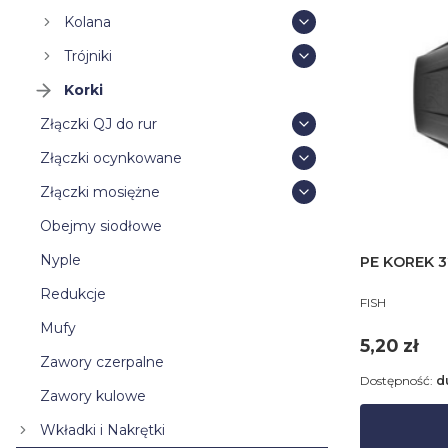
Kolana
Trójniki
Korki
Złączki QJ do rur
Złączki ocynkowane
Złączki mosiężne
Obejmy siodłowe
Nyple
PE KOREK 3
Redukcje
PRODUCENT
FISH
Mufy
Cena
5,20 zł
Zawory czerpalne
Dostępność:
d
Zawory kulowe
Wkładki i Nakrętki