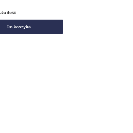
uża ilość
Do koszyka