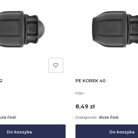
2
PE KOREK 40
PRODUCENT
FISH
Cena
8,49 zł
uża ilość
Dostępność:
duża ilość
Do koszyka
Do koszyka