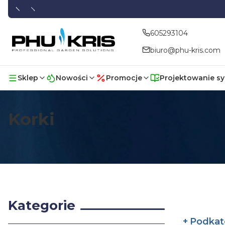
605293104
biuro@phu-kris.com
Sklep
Nowości
Promocje
Projektowanie s
Korki
Kategorie
Podkat