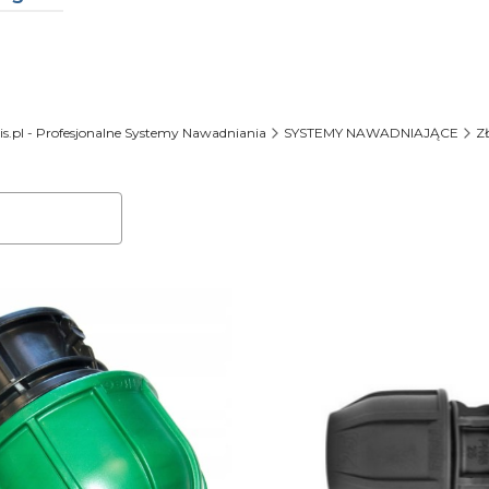
rów
s.pl - Profesjonalne Systemy Nawadniania
SYSTEMY NAWADNIAJĄCE
Z
oduktów