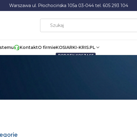
Warszawa ul. Płochocińska 105a 03-044 tel. 605 293 104
ystemu
Kontakt
O firmie
KOSIARKI-KRIS.PL
ROBOTY KOSZĄCE
egorie