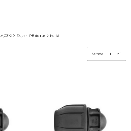
ŁĄCZKI
Złączki PE do rur
Korki
Strona
z 1