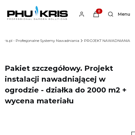
Produkty w koszyku
Menu
Otwórz wys
kris.pl - Profesjonalne Systemy Nawadniania
PROJEKT NAWADNIANIA
Pakiet szczegółowy. Projekt
instalacji nawadniającej w
ogrodzie - działka do 2000 m2 +
wycena materiału