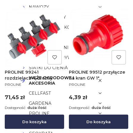
NAWOZY
SIATKI NA KRETY
KRATKI TRAWNIKOWE
OBRZEŻA
WŁÓKNINY/TKANINY
WŁÓKNINY OKRYWOWE
SIATKI DO CIENIA
PROLINE 99241
PROLINE 99512 przyłącze
WĘŻE OGRODOWE I
rozdzielacz 4-drożny
na kran GW 1"
AKCESORIA
PRODUCENT
PRODUCENT
PROLINE
PROLINE
CELLFAST
Cena
Cena
71,45 zł
4,39 zł
GARDENA
Dostępność:
duża ilość
Dostępność:
duża ilość
PROLINE
Do koszyka
Do koszyka
NARZĘDZIA