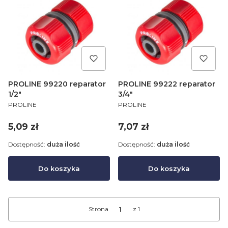
PROLINE 99220 reparator
PROLINE 99222 reparator
1/2"
3/4"
PRODUCENT
PRODUCENT
PROLINE
PROLINE
Cena
Cena
5,09 zł
7,07 zł
Dostępność:
duża ilość
Dostępność:
duża ilość
Do koszyka
Do koszyka
Strona
z 1