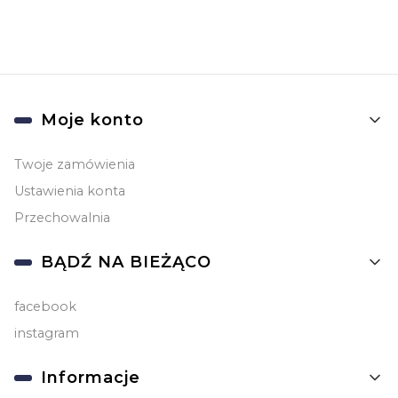
Linki w stopce
Moje konto
Twoje zamówienia
Ustawienia konta
Przechowalnia
BĄDŹ NA BIEŻĄCO
facebook
instagram
Informacje