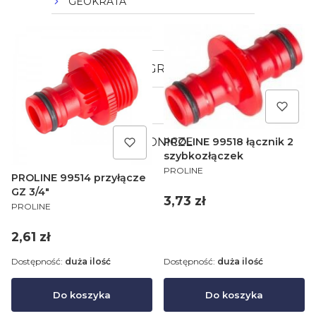
GEOKRATA
POMPY
OŚWIETLENIA OGRODOWE
ART. GUMOWE
PROLINE 99518 łącznik 2
MASZYNY OGRODNICZE
szybkozłączek
PRODUCENT
PROLINE
PROLINE 99514 przyłącze
GZ 3/4"
Cena
3,73 zł
PRODUCENT
PROLINE
Cena
2,61 zł
Dostępność:
duża ilość
Dostępność:
duża ilość
Do koszyka
Do koszyka