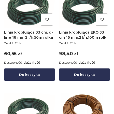
Linia kroplująca 33 cm. d-
Linia kroplująca EKO 33
line 16 mm.2 l/h,50m rolka
cm 16 mm.2 l/h,100m rolka/
PRODUCENT
PRODUCENT
Watermil 35MIL
WATERMIL
WATERMIL
Cena
Cena
60,55 zł
98,40 zł
Dostępność:
duża ilość
Dostępność:
duża ilość
Do koszyka
Do koszyka