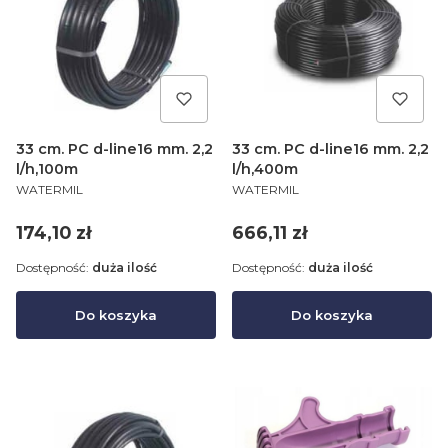
33 cm. PC d-line16 mm. 2,2
33 cm. PC d-line16 mm. 2,2
l/h,100m
l/h,400m
PRODUCENT
PRODUCENT
WATERMIL
WATERMIL
Cena
Cena
174,10 zł
666,11 zł
Dostępność:
duża ilość
Dostępność:
duża ilość
Do koszyka
Do koszyka