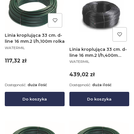
Linia kroplująca 33 cm. d-
line 16 mm.2 l/h,100m rolka
PRODUCENT
WATERMIL
Linia kroplująca 33 cm. d-
line 16 mm.2 l/h,400m
Cena
117,32 zł
PRODUCENT
rolka
WATERMIL
Cena
439,02 zł
Dostępność:
duża ilość
Dostępność:
duża ilość
Do koszyka
Do koszyka