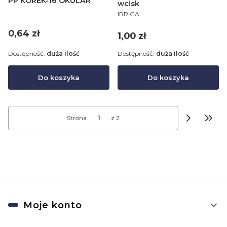
PP KOREK-16 OKULAR
wcisk
PRODUCENT
IRRIGA
Cena
0,64 zł
Cena
1,00 zł
Dostępność:
duża ilość
Dostępność:
duża ilość
Do koszyka
Do koszyka
Strona
z 2
Przej
Linki w stopce
Moje konto