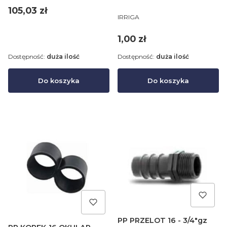
Cena
105,03 zł
PRODUCENT
IRRIGA
Cena
1,00 zł
Dostępność:
duża ilość
Dostępność:
duża ilość
Do koszyka
Do koszyka
PP PRZELOT 16 - 3/4"gz