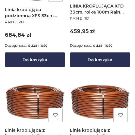
LINIA KROPLUJĄCA XFD
Linia kroplująca
33cm, rolka 100m Rain
podziemna XFS 33cm
PRODUCENT
Bird
RAIN BIRD
PRODUCENT
2,3L/H - rolka 100m Rain
RAIN BIRD
Bird
Cena
459,95 zł
Cena
684,84 zł
Dostępność:
duża ilość
Dostępność:
duża ilość
Do koszyka
Do koszyka
Linia kroplująca z
Linia kroplująca z