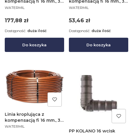
kompensacją fi 16 mm., 33
kompensacją fi 16 mm., 33
PRODUCENT
PRODUCENT
cm., 2,2l/h brązowa - rolka
cm., 2,2l/h brązowa - rolka
WATERMIL
WATERMIL
100mb (1)
25mb
Cena
Cena
177,88 zł
53,46 zł
Dostępność:
duża ilość
Dostępność:
duża ilość
Do koszyka
Do koszyka
Linia kroplująca z
kompensacją fi 16 mm., 33
PRODUCENT
cm., 2,2l/h brązowa - rolka
WATERMIL
PP KOLANO 16 wcisk
50mb