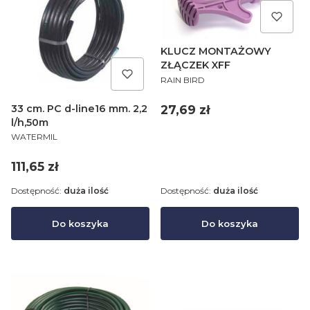
KLUCZ MONTAŻOWY
ZŁĄCZEK XFF
PRODUCENT
RAIN BIRD
Cena
27,69 zł
33 cm. PC d-line16 mm. 2,2
l/h,50m
PRODUCENT
WATERMIL
Cena
111,65 zł
Dostępność:
duża ilość
Dostępność:
duża ilość
Do koszyka
Do koszyka