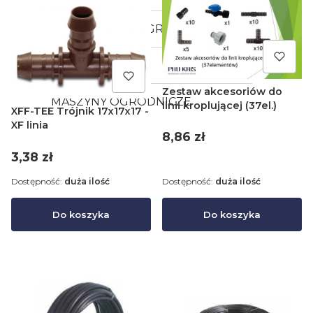
OŚWIETLENIA OGRODOWE
ART. GUMOWE
Zestaw akcesoriów do
MASZYNY OGRODNICZE
linii kroplującej (37el.)
XFF-TEE Trójnik 17x17x17 -
XF linia
Cena
8,86 zł
Cena
3,38 zł
Dostępność:
duża ilość
Dostępność:
duża ilość
Do koszyka
Do koszyka