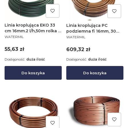
Linia kroplująca EKO 33
Linia kroplująca PC
cm 16mm.2 l/h,50m rolka /
podziemna fi 16mm, 30
PRODUCENT
PRODUCENT
Watermil35MIL
cm, 2,3 l/h, 100m rolka
WATERMIL
WATERMIL
Cena
Cena
55,63 zł
609,32 zł
Dostępność:
duża ilość
Dostępność:
duża ilość
Do koszyka
Do koszyka