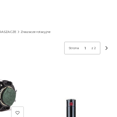
RASZACZE
Zraszacze rotacyjne
Strona
z 2
Nastę