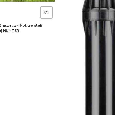
raszacz - tłok ze stali
ej HUNTER