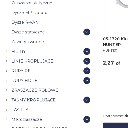
Zraszacze statyczne
Dysze MP Rotator
Dysze R-VAN
Dysze statyczne
05-1720 Klu
Zawory zwrotne
HUNTER
PRODUCENT
HUNTER
FILTRY
LINIE KROPLUJĄCE
Cena
2,27 zł
RURY PE
RURY HDPE
ZRASZACZE POLOWE
TAŚMY KROPLUJĄCE
LAY-FLAT
Dostępność:
d
Mikrozraszacze