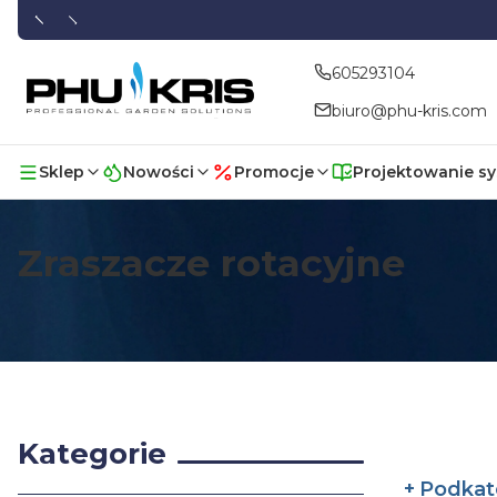
605293104
biuro@phu-kris.com
Sklep
Nowości
Promocje
Projektowanie s
Zraszacze rotacyjne
Kategorie
Podkat