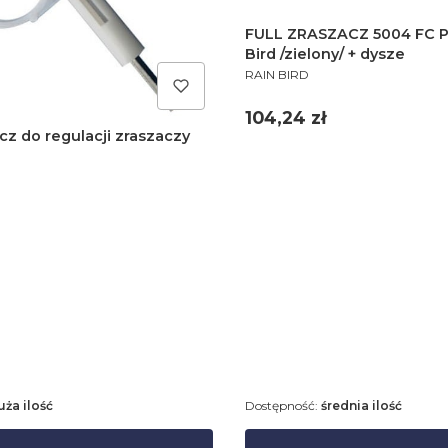
FULL ZRASZACZ 5004 FC P
Bird /zielony/ + dysze
PRODUCENT
RAIN BIRD
Cena
104,24 zł
cz do regulacji zraszaczy
uża ilość
Dostępność:
średnia ilość