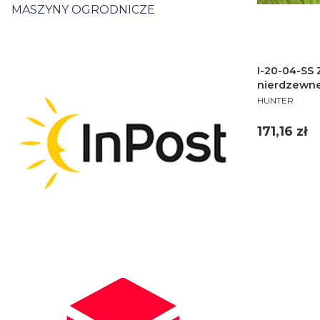
MASZYNY OGRODNICZE
I-20-04-SS Z
nierdzewn
PRODUCENT
HUNTER
Cena
171,16 zł