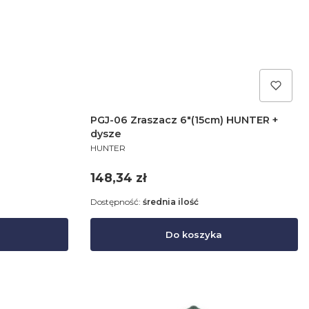
PGJ-06 Zraszacz 6"(15cm) HUNTER +
dysze
PRODUCENT
HUNTER
Cena
148,34 zł
Dostępność:
średnia ilość
Do koszyka