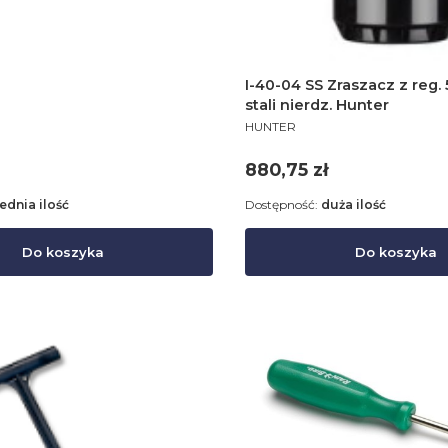
I-40-04 SS Zraszacz z reg.
stali nierdz. Hunter
PRODUCENT
HUNTER
Cena
880,75 zł
rednia ilość
Dostępność:
duża ilość
Do koszyka
Do koszyka