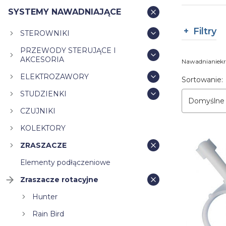
SYSTEMY NAWADNIAJĄCE
Filtry
STEROWNIKI
PRZEWODY STERUJĄCE I
Koniec filt
AKCESORIA
Nawadnianiekri
ELEKTROZAWORY
Lista pr
Sortowanie:
STUDZIENKI
Domyślne
CZUJNIKI
KOLEKTORY
ZRASZACZE
Elementy podłączeniowe
Zraszacze rotacyjne
Hunter
Rain Bird