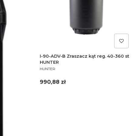
I-90-ADV-B Zraszacz kąt reg. 40-360 st
HUNTER
PRODUCENT
HUNTER
Cena
990,88 zł