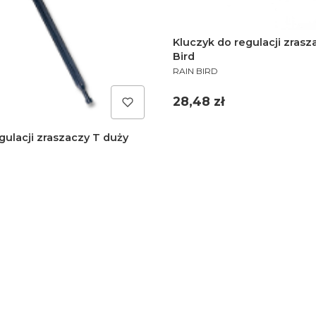
Kluczyk do regulacji zrasz
Bird
PRODUCENT
RAIN BIRD
Cena
28,48 zł
gulacji zraszaczy T duży