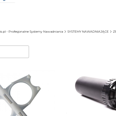
rów
s.pl - Profesjonalne Systemy Nawadniania
SYSTEMY NAWADNIAJĄCE
Z
oduktów