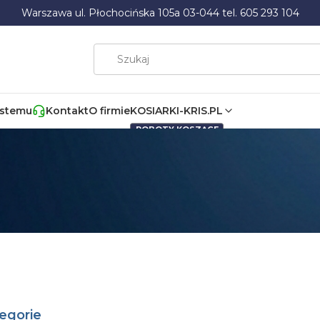
Warszawa ul. Płochocińska 105a 03-044 tel. 605 293 104
ystemu
Kontakt
O firmie
KOSIARKI-KRIS.PL
ROBOTY KOSZĄCE
egorie